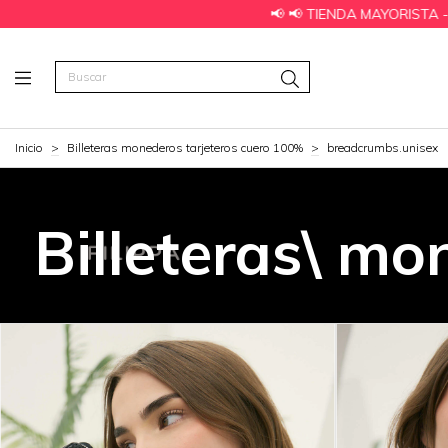
📢 📢 TIENDA MAYORISTA - HACE TU PEDI
Inicio
>
Billeteras monederos tarjeteros cuero 100%
>
breadcrumbs.unisex
Billeteras\ mo