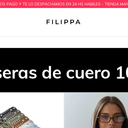
 HS HABILES - TIENDA MAYORISTA
📢 📢 TIENDA MAYORISTA 
Inicio
>
Pulseras de cuero 100%
seras de cuero 