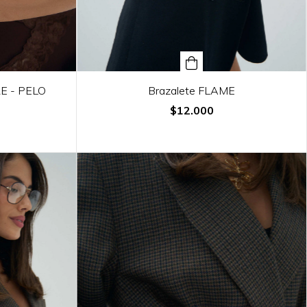
E - PELO
Brazalete FLAME
$12.000