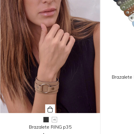
Brazalet
+6
Brazalete RING p35